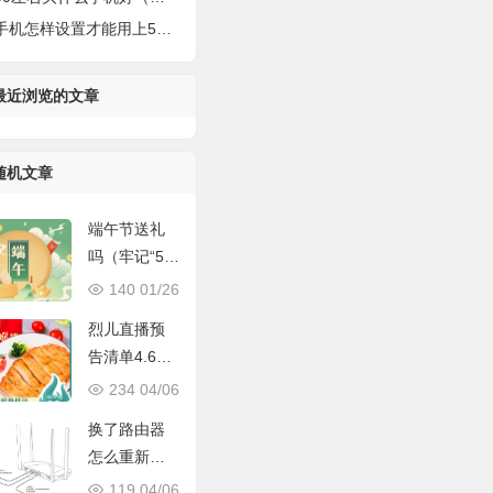
机怎样设置才能用上5g（正确开启5G的高速网络）
最近浏览的文章
随机文章
端午节送礼
吗（牢记“5不
送”，老传统
140
01/26
别丢）
烈儿直播预
告清单4.6超
多国货好物
234
04/06
和烈儿家美
换了路由器
衣等你来！
怎么重新设
置上网（小
119
04/06