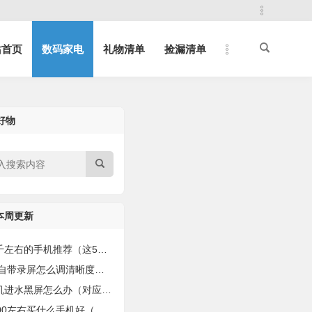
站首页
数码家电
礼物清单
捡漏清单
好物
本周更新
的手机推荐（这5款“8+256G”的性能强的手机）
自带录屏怎么调清晰度（手把手教你录制有声视频！）
进水黑屏怎么办（对应4种解决方法）
0左右买什么手机好（值得购买的手机盘点）