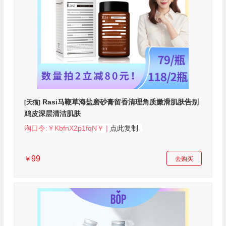
Rasi马鞭草海盐磨砂膏留香清理角质嫩滑肌肤告别
[天猫]
鸡皮深层清洁肌肤
淘口令:￥KbfnX2p1fqN￥ |
点此复制
99
￥
去购买