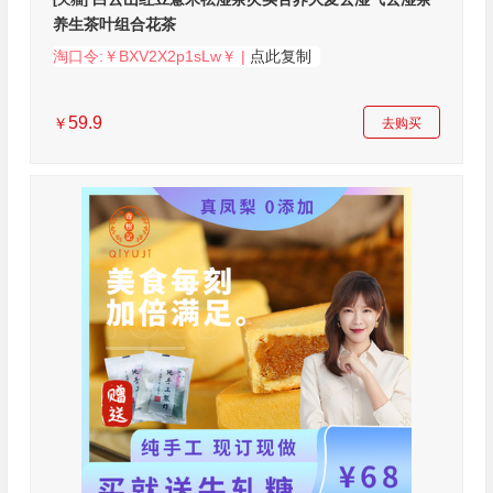
[天猫]
养生茶叶组合花茶
淘口令:￥BXV2X2p1sLw￥ |
点此复制
59.9
￥
去购买