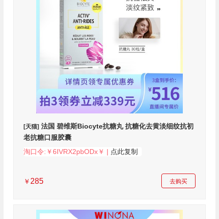
法国 碧维斯Biocyte抗糖丸 抗糖化去黄淡细纹抗初
[天猫]
老抗糖口服胶囊
淘口令:￥6IVRX2pbODx￥ |
点此复制
285
￥
去购买