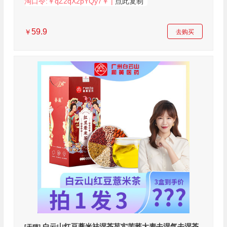
淘口令:￥qZ2qX2pYQy7￥ |
点此复制
59.9
￥
去购买
白云山红豆薏米祛湿茶芡实苦荞大麦去湿气去湿茶