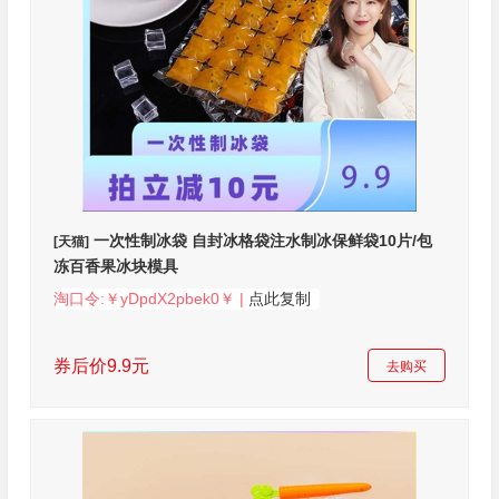
一次性制冰袋 自封冰格袋注水制冰保鲜袋10片/包
[天猫]
冻百香果冰块模具
淘口令:￥yDpdX2pbek0￥ |
点此复制
券后价9.9元
去购买