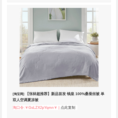
【张林超推荐】新品首发 钱皇 100%桑蚕丝被 单
[淘宝网]
双人空调夏凉被
淘口令:￥GsLZX2pYqmn￥ |
点此复制