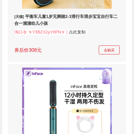
平衡车儿童1岁无脚踏2-3滑行车滑步宝宝自行车二
[天猫]
合一溜溜幼儿小孩
淘口令:￥Y3BZX2pY8PN￥ |
点此复制
券后价308元
去购买