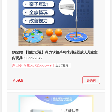
【预防近视】弹力软轴乒乓球训练器成人儿童室
[淘宝网]
内玩具9965522672
淘口令:￥fBXqX2pbccw￥ |
点此复制
69.9
￥
去购买