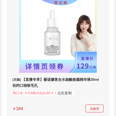
【直播专享】薇诺娜复合水杨酸焕颜精华液30ml
[天猫]
祛闭口细致毛孔
淘口令:￥D4BbX2pbJt9￥ |
点此复制
164
￥
去购买