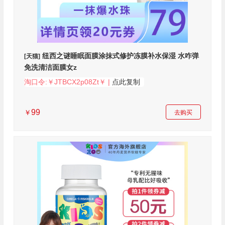
纽西之谜睡眠面膜涂抹式修护冻膜补水保湿 水咋弹
[天猫]
免洗清洁面膜女z
淘口令:￥JTBCX2p08Zt￥ |
点此复制
99
￥
去购买