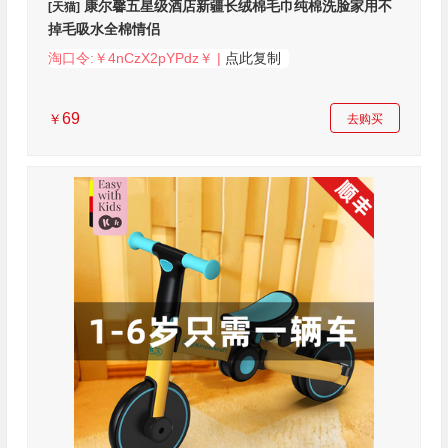
康尔馨五星级酒店新疆长绒棉毛巾纯棉洗脸家用不
[天猫]
掉毛吸水全棉情侣
淘口令:￥4nCzX2pYPdz￥ |
点此复制
69
￥
去购买