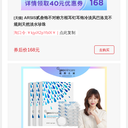
ARSIS贰叁饰不对称方框耳钉耳饰冷淡风巴洛克不
[天猫]
规则天然淡水珍珠
淘口令:￥kjyiX2pYblX￥ |
点此复制
券后价168元
去购买