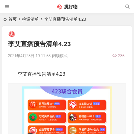
挑好物
首页
捡漏清单
李艾直播预告清单4.23
李艾直播预告清单4.23
2021年4月23日 19:11:58
阅读模式
235
李艾直播预告清单4.23