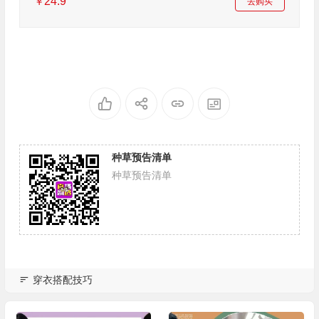
24.9
￥
去购买
种草预告清单
种草预告清单
穿衣搭配技巧