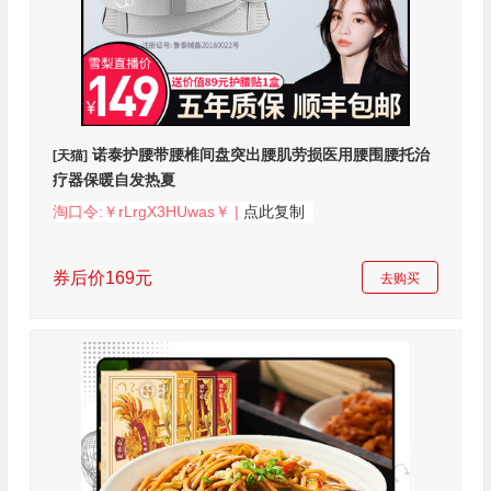
诺泰护腰带腰椎间盘突出腰肌劳损医用腰围腰托治
[天猫]
疗器保暖自发热夏
淘口令:￥rLrgX3HUwas￥ |
点此复制
券后价169元
去购买