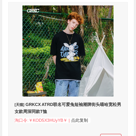
GRKCX ATRD联名可爱兔短袖潮牌街头嘻哈宽松男
[天猫]
女款周深同款T恤
淘口令:￥KOD5X3HUyYB￥ |
点此复制