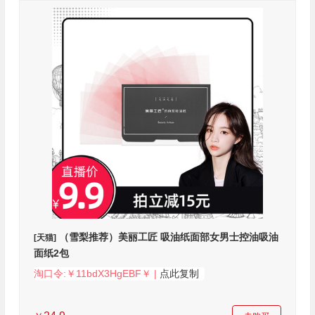
（雪梨推荐）美丽工匠 吸油纸面部女男士控油吸油
[天猫]
面纸2包
淘口令:￥11bdX3HgEBF￥ |
点此复制