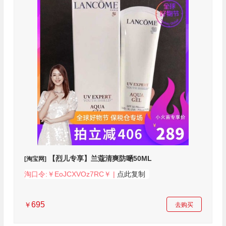
【烈儿专享】兰蔻清爽防嗮50ML
[淘宝网]
淘口令:￥EoJCXVOz7RC￥ |
点此复制
695
￥
去购买