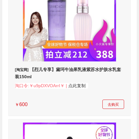
【烈儿专享】黛珂牛油果乳液紫苏水护肤水乳套
[淘宝网]
装150ml
淘口令:￥u9pDXVOArrI￥ |
点此复制
600
￥
去购买