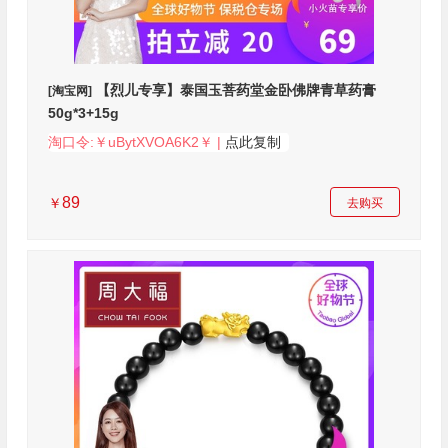
【烈儿专享】泰国玉菩药堂金卧佛牌青草药膏
[淘宝网]
50g*3+15g
淘口令:￥uBytXVOA6K2￥ |
点此复制
89
￥
去购买