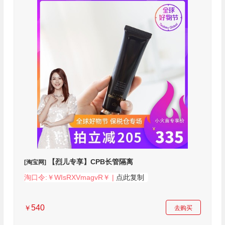
【烈儿专享】CPB长管隔离
[淘宝网]
淘口令:￥WIsRXVmagvR￥ |
点此复制
540
￥
去购买