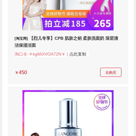
【烈儿专享】CPB 肌肤之钥 柔肤洗面奶 深层清
[淘宝网]
洁保湿洁面
淘口令:￥kgMiXVOA72N￥ |
点此复制
450
￥
去购买