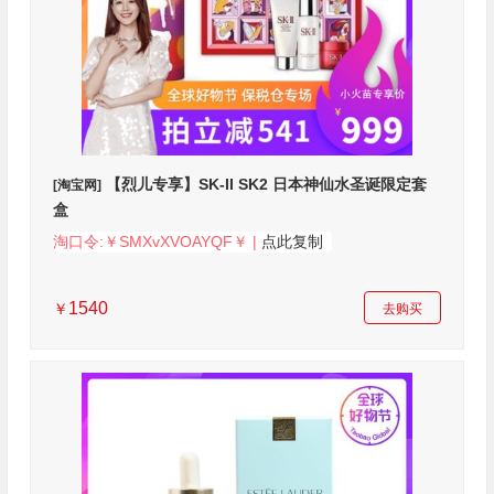
【烈儿专享】SK-II SK2 日本神仙水圣诞限定套
[淘宝网]
盒
淘口令:￥SMXvXVOAYQF￥ |
点此复制
1540
￥
去购买