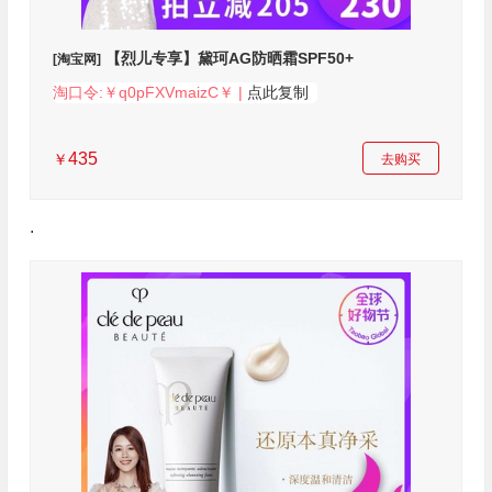
【烈儿专享】黛珂AG防晒霜SPF50+
[淘宝网]
淘口令:￥q0pFXVmaizC￥ |
点此复制
435
￥
去购买
.