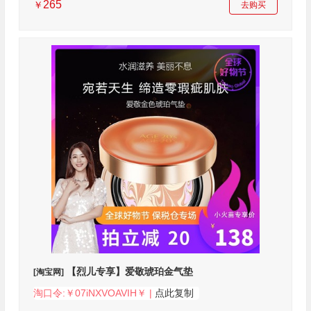
265
￥
去购买
【烈儿专享】爱敬琥珀金气垫
[淘宝网]
淘口令:￥07iNXVOAVIH￥ |
点此复制