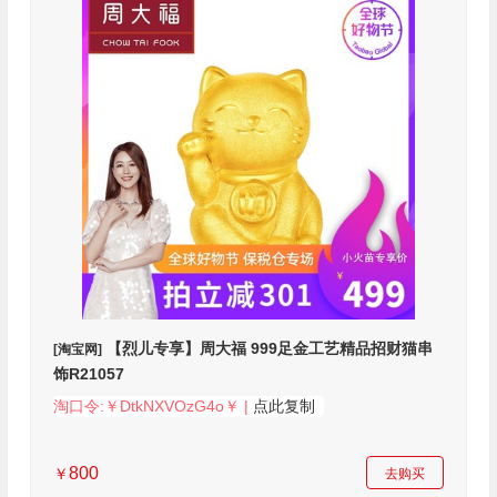
【烈儿专享】周大福 999足金工艺精品招财猫串
[淘宝网]
饰R21057
淘口令:￥DtkNXVOzG4o￥ |
点此复制
800
￥
去购买