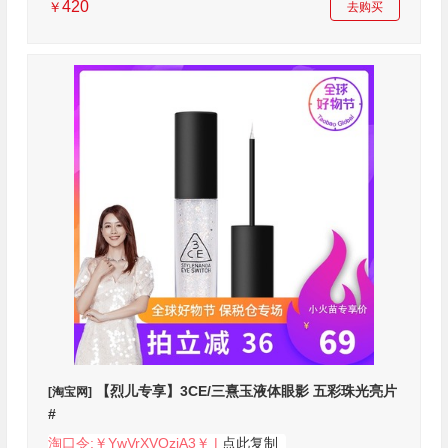
420
￥
去购买
【烈儿专享】3CE/三熹玉液体眼影 五彩珠光亮片
[淘宝网]
#
淘口令:￥YwVrXVOziA3￥ |
点此复制