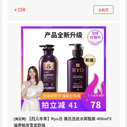
158
￥
去购买
【烈儿专享】Ryo吕 紫吕洗发水两瓶装 400ml*2
[淘宝网]
滋养韧发育发防脱