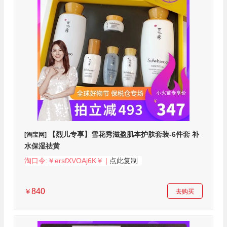
【烈儿专享】雪花秀滋盈肌本护肤套装-6件套 补
[淘宝网]
水保湿祛黄
淘口令:￥ersfXVOAj6K￥ |
点此复制
840
￥
去购买