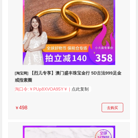
【烈儿专享】澳门盛丰珠宝金行 5D古法999足金
[淘宝网]
戒指素圈
淘口令:￥PUp8XVOA95Y￥ |
点此复制
498
￥
去购买