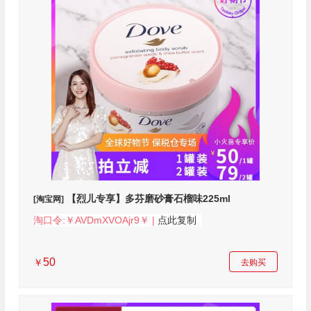
【烈儿专享】多芬磨砂膏石榴味225ml
[淘宝网]
淘口令:￥AVDmXVOAjr9￥ |
点此复制
50
￥
去购买