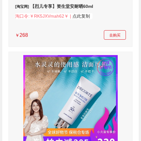
【烈儿专享】资生堂安耐晒60ml
[淘宝网]
淘口令:￥RK5JXVmah62￥ |
点此复制
268
￥
去购买