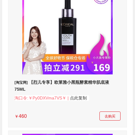
【烈儿专享】欧莱雅小黑瓶酵素精华肌底液
[淘宝网]
75ML
淘口令:￥Py0DXVma7VS￥ |
点此复制
460
￥
去购买