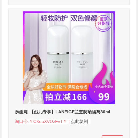
【烈儿专享】LANEIGE兰芝防晒隔离30ml
[淘宝网]
淘口令:￥CKeaXVOzFvT￥ |
点此复制