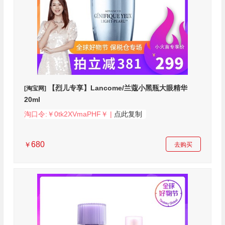
【烈儿专享】Lancome/兰蔻小黑瓶大眼精华
[淘宝网]
20ml
淘口令:￥0tk2XVmaPHF￥ |
点此复制
680
￥
去购买