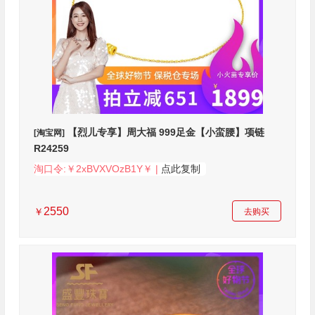
【烈儿专享】周大福 999足金【小蛮腰】项链
[淘宝网]
R24259
淘口令:￥2xBVXVOzB1Y￥ |
点此复制
2550
￥
去购买