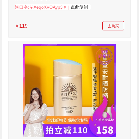
淘口令:￥XeqoXVOAyp3￥ |
点此复制
119
￥
去购买