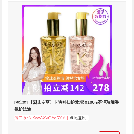
【烈儿专享】卡诗神仙护发精油100m亮泽玫瑰香
[淘宝网]
氛护法油
淘口令:￥KwxAXVOAg5Y￥ |
点此复制