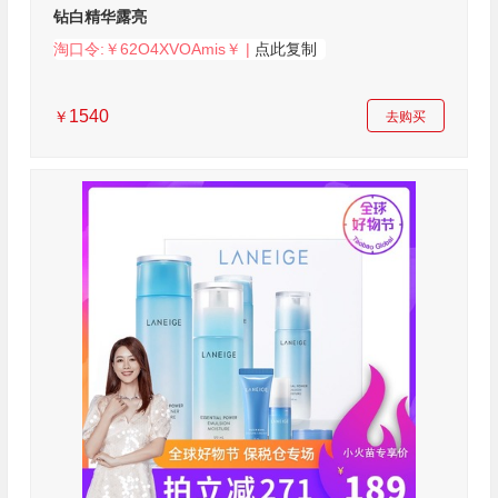
钻白精华露亮
淘口令:￥62O4XVOAmis￥ |
点此复制
1540
￥
去购买