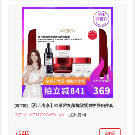
【烈儿专享】欧莱雅复颜抗皱紧致护肤四件套
[淘宝网]
淘口令:￥T112XVmZoLg￥ |
点此复制
1210
￥
去购买