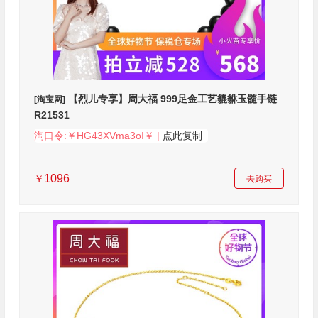
【烈儿专享】周大福 999足金工艺貔貅玉髓手链
[淘宝网]
R21531
淘口令:￥HG43XVma3oI￥ |
点此复制
1096
￥
去购买