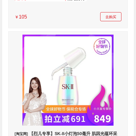
105
￥
去购买
【烈儿专享】SK-II小灯泡50毫升 肌因光蕴环采
[淘宝网]