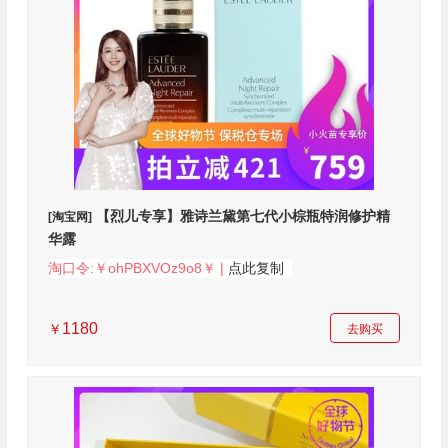
【烈儿专享】雅诗兰黛第七代小棕瓶特润修护精
[淘宝网]
华露
淘口令:￥ohPBXVOz9o8￥ |
点此复制
1180
￥
去购买