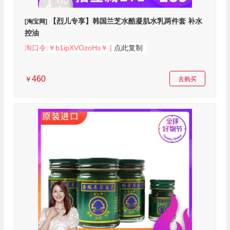
【烈儿专享】韩国兰芝水酷凝肌水乳两件套 补水
[淘宝网]
控油
淘口令:￥b1ipXVOzoHs￥ |
点此复制
460
￥
去购买