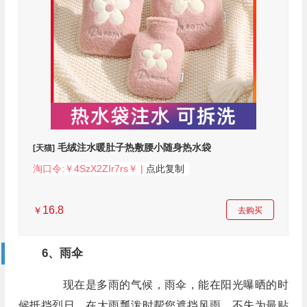
毛绒注水暖肚子热敷腰小随身热水袋
[天猫]
淘口令:￥4SzX2ZIr7rs￥ |
点此复制
16.8
￥
去购买
6、雨伞
现在是多雨的气候，雨伞，能在阳光曝晒的时
候抵挡烈日，在大雨瓢泼时帮您遮挡风雨，不失为最贴