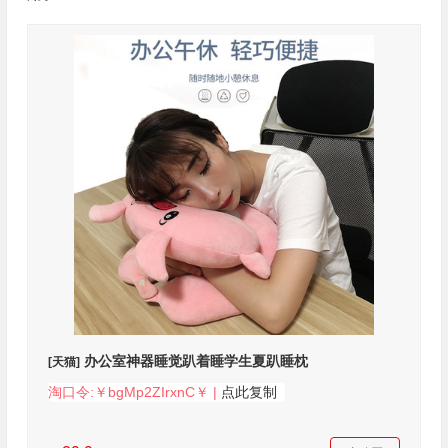
办公室神器睡觉趴着睡学生夏趴睡枕
[天猫]
淘口令:￥bgMp2ZIrxnC￥ |
点此复制