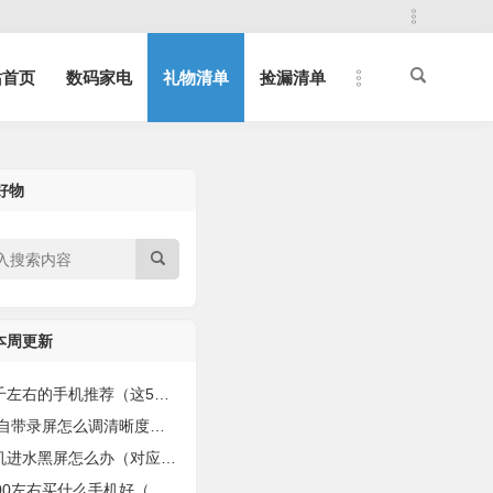
站首页
数码家电
礼物清单
捡漏清单
好物
本周更新
的手机推荐（这5款“8+256G”的性能强的手机）
自带录屏怎么调清晰度（手把手教你录制有声视频！）
进水黑屏怎么办（对应4种解决方法）
0左右买什么手机好（值得购买的手机盘点）