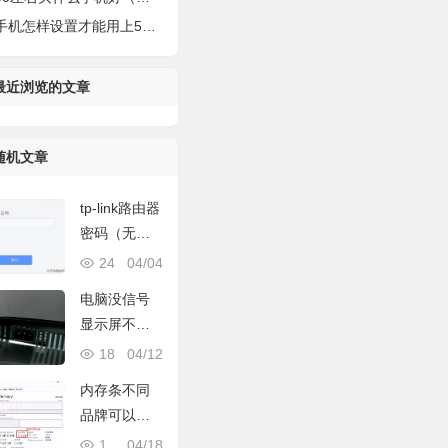
机怎样设置才能用上5g（正确开启5G的高速网络）
最近浏览的文章
随机文章
tp-link路由器
密码（无线W
iFi密码设置
24
04/04
方法）
电脑没信号
显示屏不亮
（这几招让
18
04/12
你快速解
内存条不同
决）
品牌可以混
用吗（加装
1,217
04/18