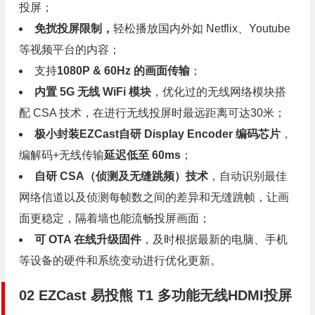
投屏；
免扰投屏限制，
轻松播放国内外如
Netflix
、
Youtube
等视频平台的内容；
支持
1080P & 60Hz 的画面传输
；
内置 5G 无线 WiFi 模块
，优化过的无线网络模块搭
配 CSA 技术，在进行无线投屏时最远距离可达30米；
极小封装EZCast自研 Display Encoder 编码芯片
，
编解码+无线传输
延迟低至 60ms
；
自研 CSA（侦测及无缝跳频）技术
，自动识别最佳
网络信道以及侦测每帧数之间的差异和无缝跳帧，让画
面更稳定，隔着墙也能流畅投屏画面；
可 OTA 在线升级固件
，及时根据最新的电脑、手机
等设备的硬件和系统变动进行优化更新。
0
2
EZCast 易投熊 T1 多功能无线HDMI投屏