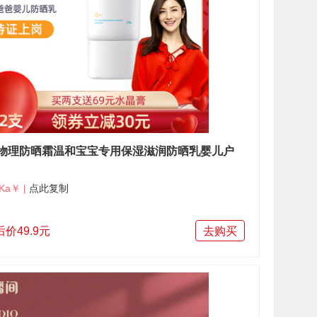
物理防晒霜温和宝宝专用保湿滋润防晒乳婴儿户
Ka￥ |
点此复制
价49.9元
去购买