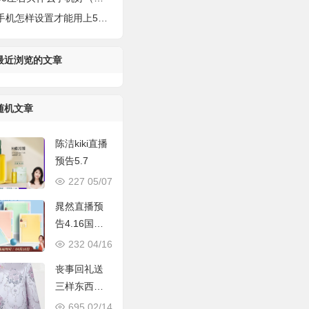
机怎样设置才能用上5g（正确开启5G的高速网络）
最近浏览的文章
随机文章
陈洁kiki直播
预告5.7
227
05/07
晁然直播预
告4.16国货
专场 补贴+抽
232
04/16
奖免单超劲
丧事回礼送
爆
三样东西
（丧事回礼
695
02/14