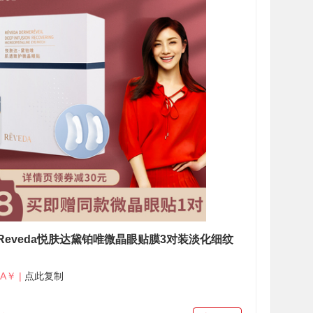
eveda悦肤达黛铂唯微晶眼贴膜3对装淡化细纹
A￥ |
点此复制