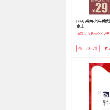
桌面小风扇便
[天猫]
桌上
淘口令:￥BfvAXXtWE
领
30元券
券