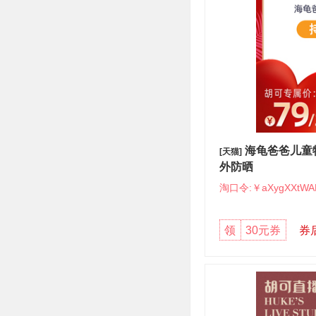
海龟爸爸儿童
[天猫]
外防晒
淘口令:￥aXygXXtWA
领
30元券
券后