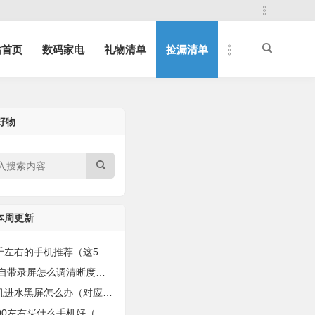
站首页
数码家电
礼物清单
捡漏清单
好物
本周更新
的手机推荐（这5款“8+256G”的性能强的手机）
自带录屏怎么调清晰度（手把手教你录制有声视频！）
进水黑屏怎么办（对应4种解决方法）
0左右买什么手机好（值得购买的手机盘点）