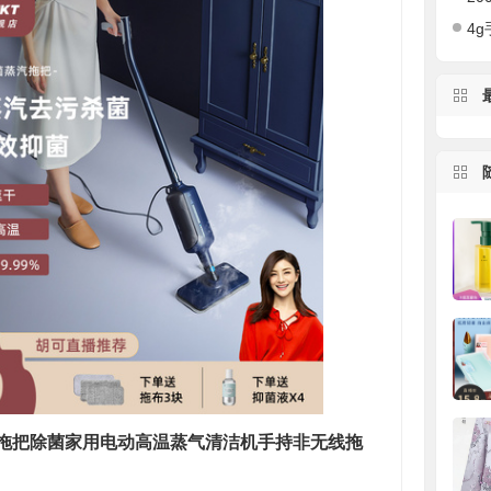
4g手
拖把除菌家用电动高温蒸气清洁机手持非无线拖