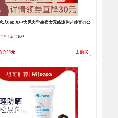
携式usb充电大风力学生宿舍无线迷你超静音办公
13￥ |
点此复制
后价29元
去购买