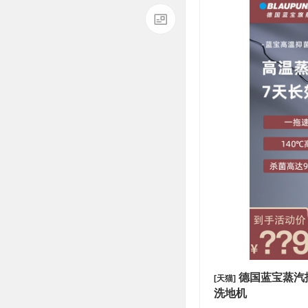
德国蓝宝蒸汽
[天猫]
洗地机