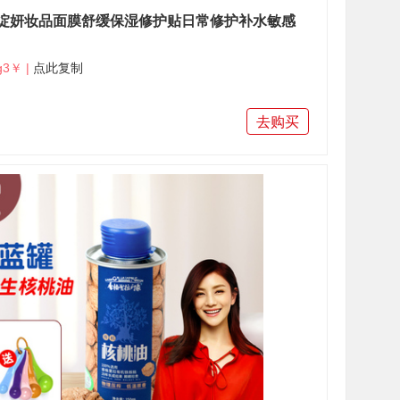
绽妍妆品面膜舒缓保湿修护贴日常修护补水敏感
g3￥ |
点此复制
去购买