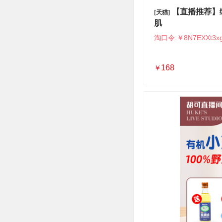
【直播推荐】
[天猫]
肌
淘口令:￥8N7EXXt3x
168
￥