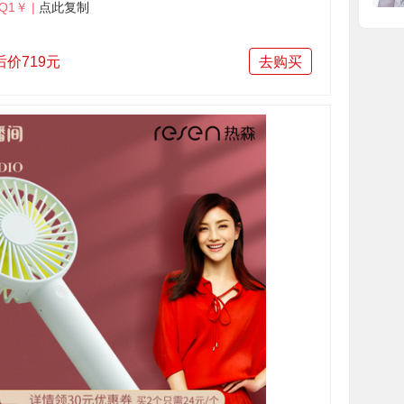
Q1￥ |
点此复制
后价719元
去购买