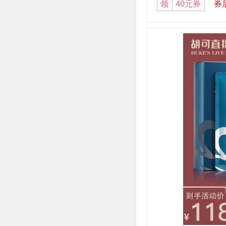
领
40元券
券