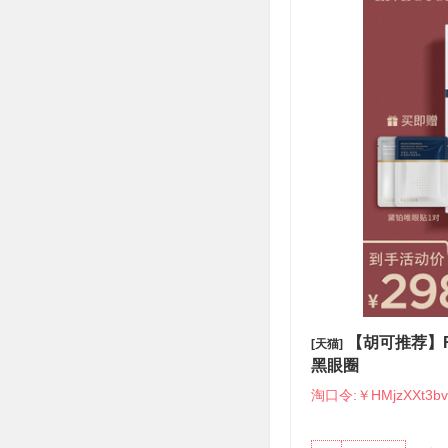
【胡可推荐】R
[天猫]
黑眼圈
淘口令:￥HMjzXXt3bv