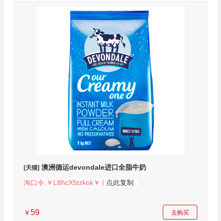
澳洲德运devondale进口全脂牛奶
[天猫]
淘口令:￥L8hcX5tzkok￥ |
点此复制
59
￥
去购买