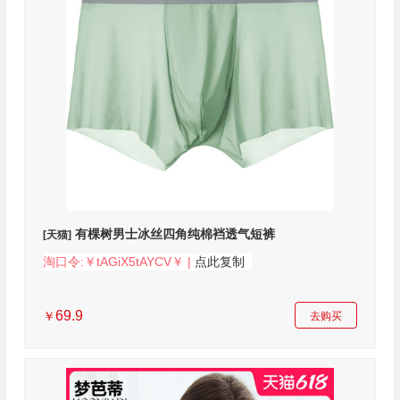
有棵树男士冰丝四角纯棉裆透气短裤
[天猫]
淘口令:￥tAGiX5tAYCV￥ |
点此复制
69.9
￥
去购买