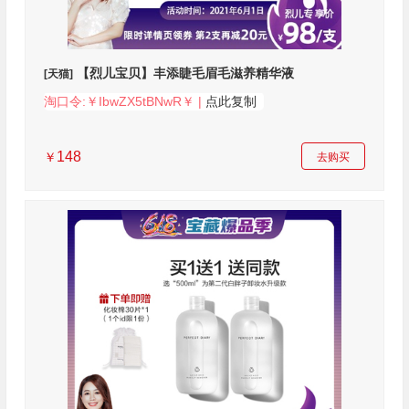
【烈儿宝贝】丰添睫毛眉毛滋养精华液
[天猫]
淘口令:￥IbwZX5tBNwR￥ |
点此复制
148
￥
去购买