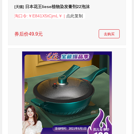
日本花王liese植物染发膏剂22泡沫
[天猫]
淘口令:￥E841X5tCjmL￥ |
点此复制
券后价49.9元
去购买