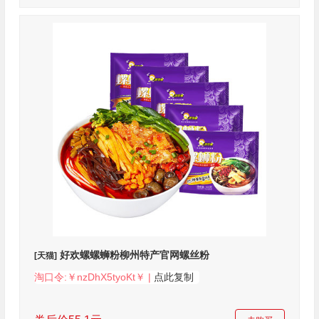
好欢螺螺蛳粉柳州特产官网螺丝粉
[天猫]
淘口令:￥nzDhX5tyoKt￥ |
点此复制