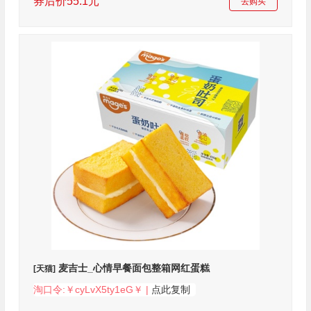
券后价55.1元
去购买
麦吉士_心情早餐面包整箱网红蛋糕
[天猫]
淘口令:￥cyLvX5ty1eG￥ |
点此复制