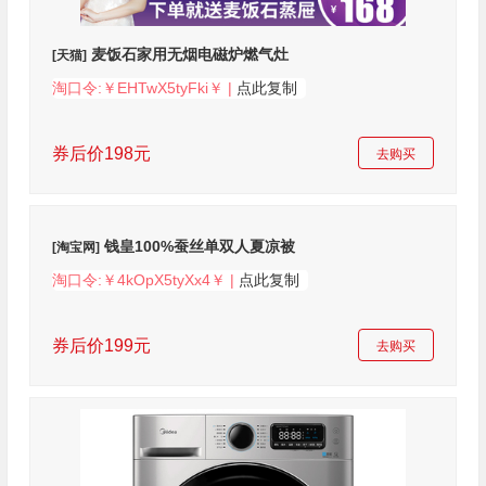
麦饭石家用无烟电磁炉燃气灶
[天猫]
淘口令:￥EHTwX5tyFki￥ |
点此复制
券后价198元
去购买
钱皇100%蚕丝单双人夏凉被
[淘宝网]
淘口令:￥4kOpX5tyXx4￥ |
点此复制
券后价199元
去购买