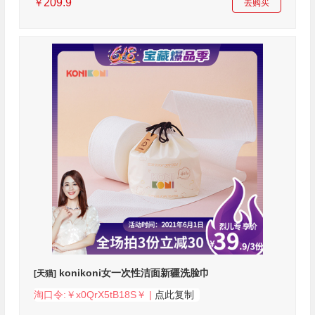
209.9
￥
去购买
konikoni女一次性洁面新疆洗脸巾
[天猫]
淘口令:￥x0QrX5tB18S￥ |
点此复制