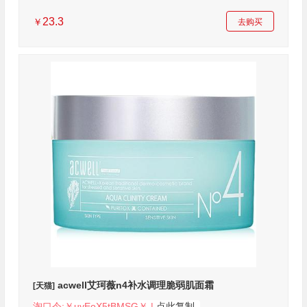
23.3
￥
去购买
acwell艾珂薇n4补水调理脆弱肌面霜
[天猫]
淘口令:￥uyEoX5tBMSG￥ |
点此复制