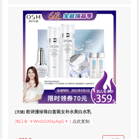
欧诗漫珍珠白套装女补水美白水乳
[天猫]
淘口令:￥WnGGX5tyAqG￥ |
点此复制