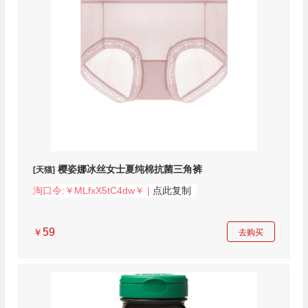
樱姿娜冰丝女士夏纯棉抗菌三角裤
[天猫]
淘口令:￥MLfxX5tC4dw￥ |
点此复制
59
￥
去购买