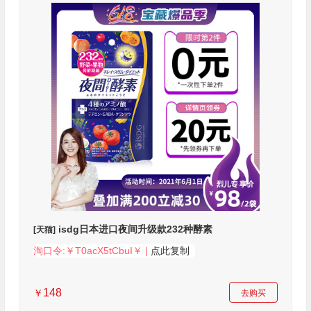
isdg日本进口夜间升级款232种酵素
[天猫]
淘口令:￥T0acX5tCbuI￥ |
点此复制
148
￥
去购买