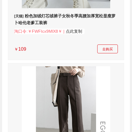
粉色加绒灯芯绒裤子女秋冬季高腰加厚宽松显瘦萝
[天猫]
卜哈伦老爹工装裤
淘口令:￥FWFIcx9MlX8￥ |
点此复制
109
￥
去购买