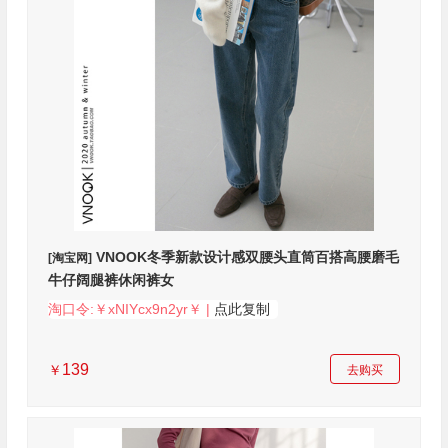
VNOOK冬季新款设计感双腰头直筒百搭高腰磨毛
[淘宝网]
牛仔阔腿裤休闲裤女
淘口令:￥xNIYcx9n2yr￥ |
点此复制
139
￥
去购买