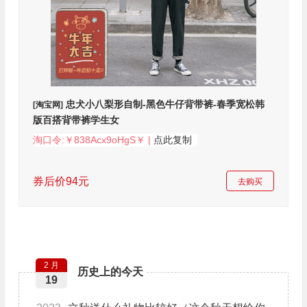
忠犬小八梨形自制-黑色牛仔背带裤-春季宽松韩
[淘宝网]
版百搭背带裤学生女
淘口令:￥838Acx9oHgS￥ |
点此复制
券后价94元
去购买
2 月
历史上的今天
19