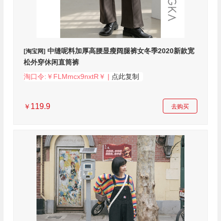
中缝呢料加厚高腰显瘦阔腿裤女冬季2020新款宽
[淘宝网]
松外穿休闲直筒裤
淘口令:￥FLMmcx9nxtR￥ |
点此复制
119.9
￥
去购买