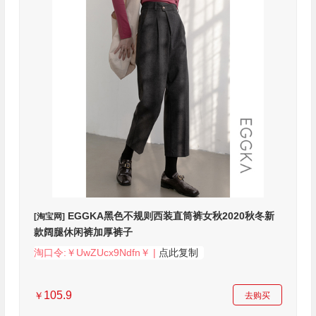
EGGKA黑色不规则西装直筒裤女秋2020秋冬新
[淘宝网]
款阔腿休闲裤加厚裤子
淘口令:￥UwZUcx9Ndfn￥ |
点此复制
105.9
￥
去购买