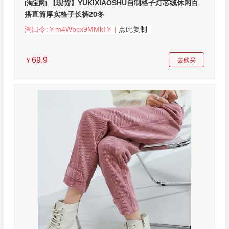
【现货】YUKIXIAOSHU自制格子灯芯绒休闲百
[淘宝网]
搭直筒厚实格子长裤20冬
淘口令:￥m4Wbcx9MMkI￥ |
点此复制
69.9
￥
去购买