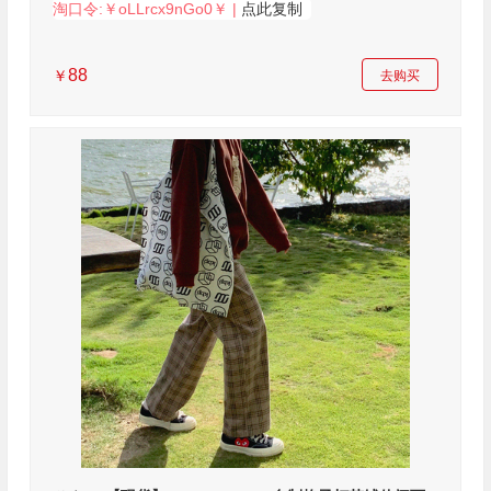
淘口令:￥oLLrcx9nGo0￥ |
点此复制
88
￥
去购买