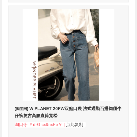
W PLANET 20FW双贴口袋 法式通勤百搭阔腿牛
[淘宝网]
仔裤复古高腰直筒宽松
淘口令:￥drGIcx9nxFe￥ |
点此复制