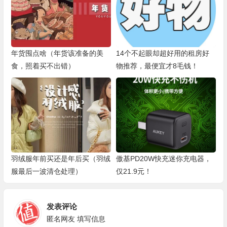
年货囤点啥（年货该准备的美
14个不起眼却超好用的租房好
食，照着买不出错）
物推荐，最便宜才8毛钱！
羽绒服年前买还是年后买（羽绒
傲基PD20W快充​迷你充电器，
服最后一波清仓处理）
仅21.9元！
发表评论
匿名网友
填写信息