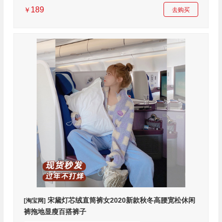
189
￥
去购买
宋黛灯芯绒直筒裤女2020新款秋冬高腰宽松休闲
[淘宝网]
裤拖地显瘦百搭裤子