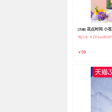
花点时间 小苍
[天猫]
淘口令:￥ZD1ecB02P
59
￥