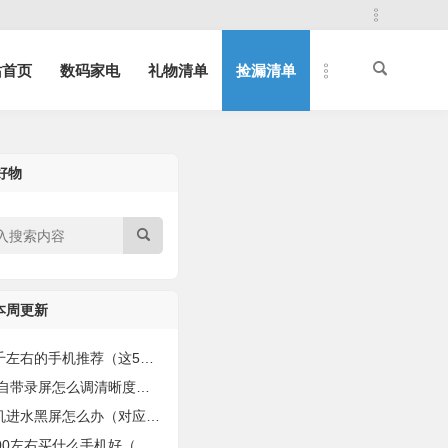
站首页
数码家电
礼物清单
捡漏清单
好物
本周更新
的手机推荐（这5款“8+256G”的性能强的手机）
自带录屏怎么调清晰度（手把手教你录制有声视频！）
进水黑屏怎么办（对应4种解决方法）
0左右买什么手机好（值得购买的手机盘点）