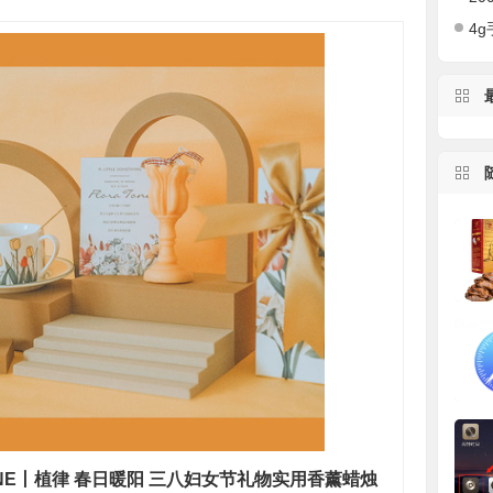
4g手
TONE丨植律 春日暖阳 三八妇女节礼物实用香薰蜡烛