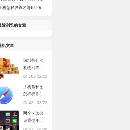
机怎样设置才能用上5g（正确开启5G的高速网络）
最近浏览的文章
随机文章
深圳带什么
礼物回去好
（广东深圳
102
02/13
这五种特
手机截长图
产）
怎样操作(附
送3个苹果手
42
03/22
机截屏方法
两个卡怎么
设置使用哪
个的流量
67
04/20