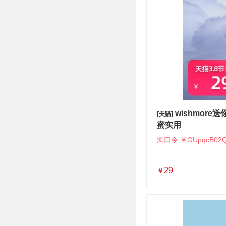
wishmor
[天猫]
蜜实用
淘口令:￥GUpqcB02Q
29
￥