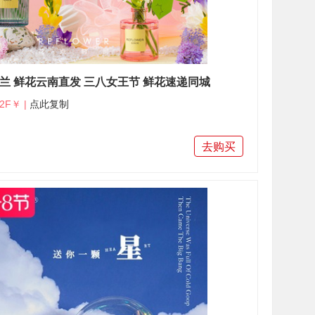
兰 鲜花云南直发 三八女王节 鲜花速递同城
2F￥ |
点此复制
去购买