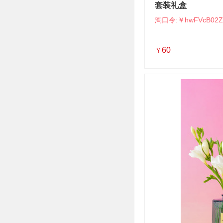
套装礼盒
淘口令:￥hwFVcB02Z
60
￥