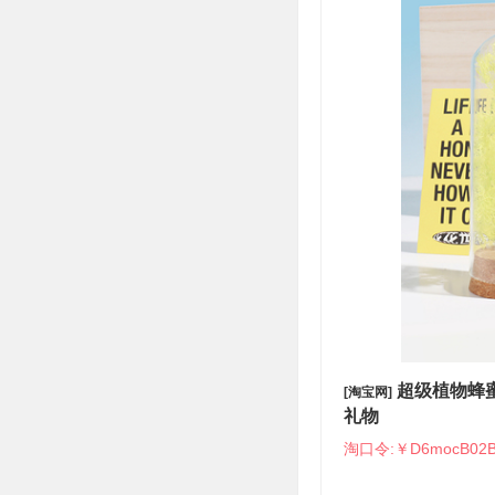
超级植物蜂
[淘宝网]
礼物
淘口令:￥D6mocB02B