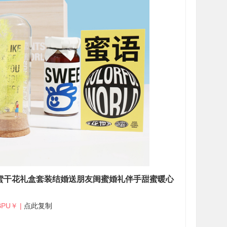
蜜干花礼盒套装结婚送朋友闺蜜婚礼伴手甜蜜暖心
PU￥ |
点此复制