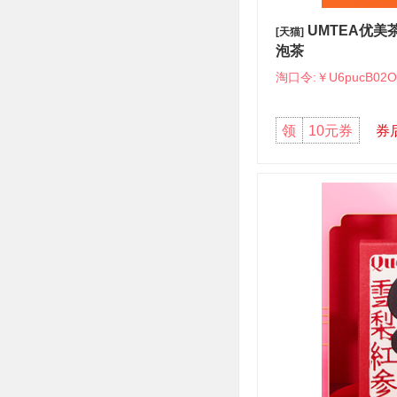
UMTEA优美
[天猫]
泡茶
淘口令:￥U6pucB02O
领
10元券
券