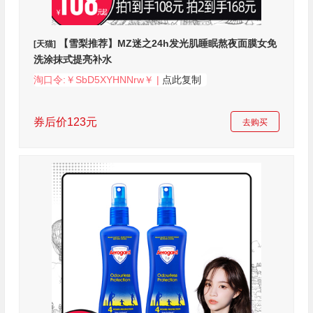
【雪梨推荐】MZ迷之24h发光肌睡眠熬夜面膜女免
[天猫]
洗涂抹式提亮补水
淘口令:￥SbD5XYHNNrw￥ |
点此复制
券后价123元
去购买