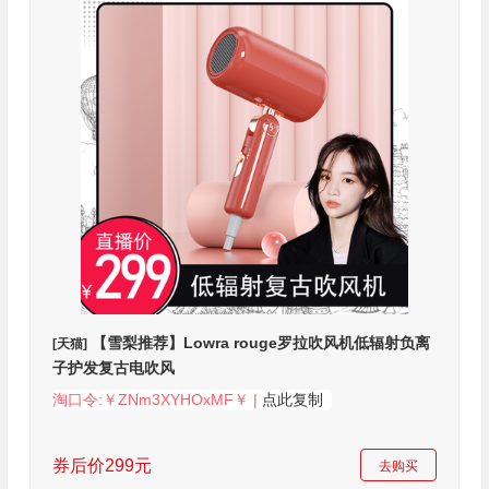
【雪梨推荐】Lowra rouge罗拉吹风机低辐射负离
[天猫]
子护发复古电吹风
淘口令:￥ZNm3XYHOxMF￥ |
点此复制
券后价299元
去购买