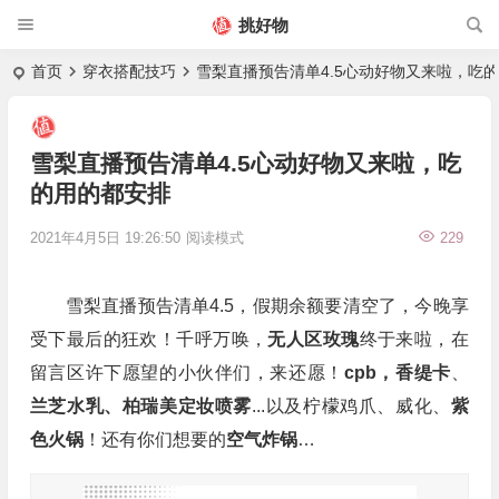
挑好物
首页
穿衣搭配技巧
雪梨直播预告清单4.5心动好物又来啦，吃
雪梨直播预告清单4.5心动好物又来啦，吃
的用的都安排
2021年4月5日 19:26:50
阅读模式
229
雪梨直播预告清单4.5，假期余额要清空了，今晚享
受下最后的狂欢！千呼万唤，
无人区玫瑰
终于来啦，在
留言区许下愿望的小伙伴们，来还愿！
cpb，香缇卡
、
兰芝水乳、柏瑞美定妆喷雾
...以及柠檬鸡爪、威化、
紫
色火锅
！还有你们想要的
空气炸锅
…