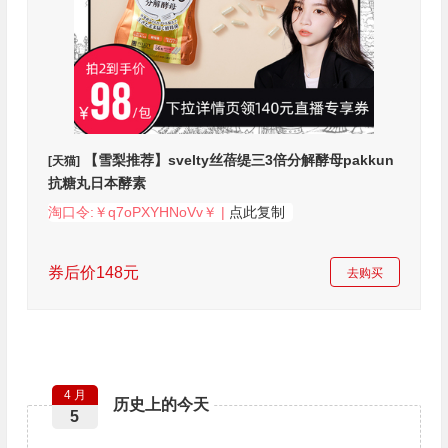
【雪梨推荐】svelty丝蓓缇三3倍分解酵母pakkun
[天猫]
抗糖丸日本酵素
淘口令:￥q7oPXYHNoVv￥ |
点此复制
券后价148元
去购买
4 月
历史上的今天
5