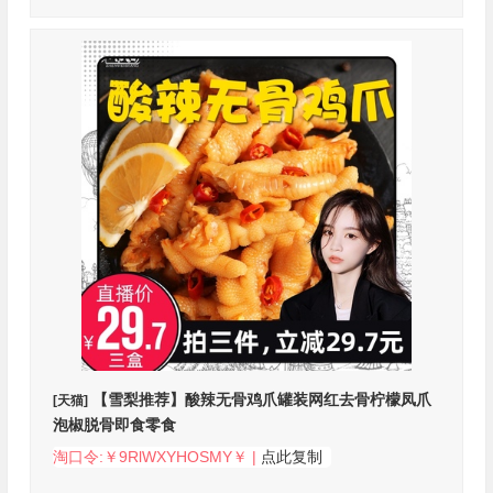
【雪梨推荐】酸辣无骨鸡爪罐装网红去骨柠檬凤爪
[天猫]
泡椒脱骨即食零食
淘口令:￥9RlWXYHOSMY￥ |
点此复制