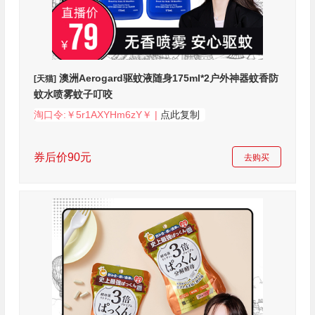
澳洲Aerogard驱蚊液随身175ml*2户外神器蚊香防
[天猫]
蚊水喷雾蚊子叮咬
淘口令:￥5r1AXYHm6zY￥ |
点此复制
券后价90元
去购买