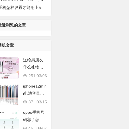
机怎样设置才能用上5g（正确开启5G的高速网络）
最近浏览的文章
随机文章
送给男朋友
什么礼物比
较好
251
03/06
iphone12min
i电池容量
（历代 iPhon
37
03/15
e电池容量对
oppo手机号
比！十三
码忘了怎么
香？）
查
46
04/07