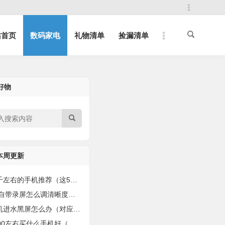
站首页
数码家电
礼物清单
捡漏清单
好物
本周更新
的手机推荐（这5款“8+256G”的性能强的手机）
自带录屏怎么调清晰度（手把手教你录制有声视频！）
进水黑屏怎么办（对应4种解决方法）
0左右买什么手机好（值得购买的手机盘点）