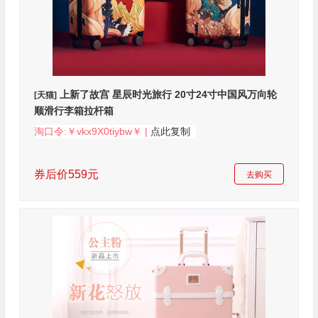
上新了故宫 星辰时光旅行 20寸24寸中国风万向轮
[天猫]
顺滑行李箱拉杆箱
淘口令:￥vkx9X0tiybw￥ |
点此复制
券后价559元
去购买