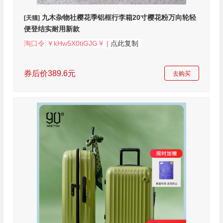
九木杂物社樱花季铝框行李箱20寸樱花粉万向轮轻
[天猫]
便登结实耐用新款
淘口令:￥kHw5X0tiGJG￥ |
点此复制
券后价389.6元
去购买