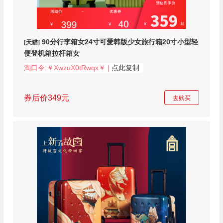
90分行李箱女24寸可爱韩版少女旅行箱20寸小型轻
[天猫]
便登机箱拉杆箱女
淘口令:￥XwzuX0tRwqx￥ |
点此复制
券后价349元
去购买