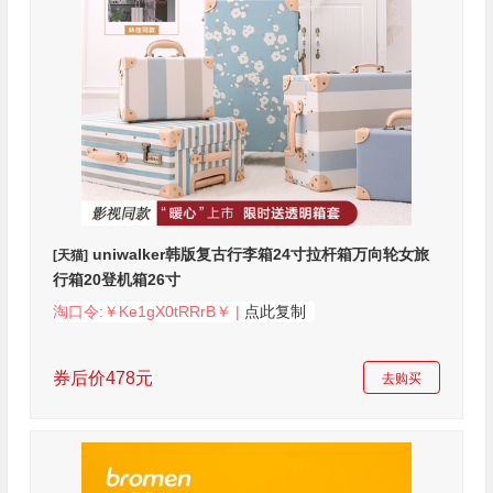
uniwalker韩版复古行李箱24寸拉杆箱万向轮女旅
[天猫]
行箱20登机箱26寸
淘口令:￥Ke1gX0tRRrB￥ |
点此复制
券后价478元
去购买