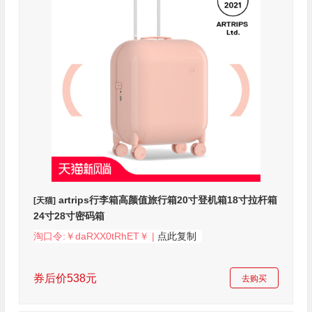
artrips行李箱高颜值旅行箱20寸登机箱18寸拉杆箱
[天猫]
24寸28寸密码箱
淘口令:￥daRXX0tRhET￥ |
点此复制
券后价538元
去购买