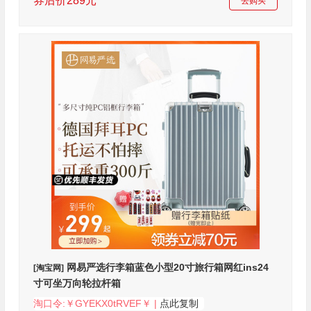
券后价289元
去购买
网易严选行李箱蓝色小型20寸旅行箱网红ins24
[淘宝网]
寸可坐万向轮拉杆箱
淘口令:￥GYEKX0tRVEF￥ |
点此复制