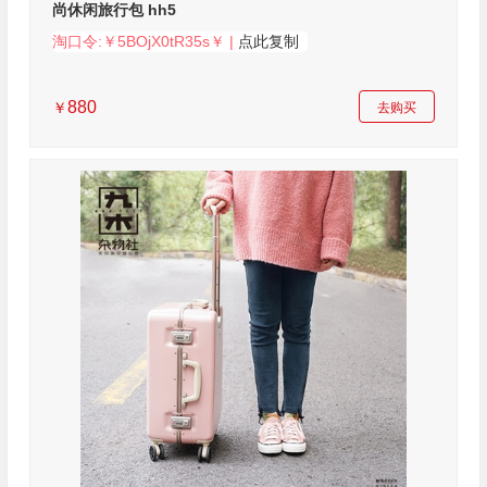
尚休闲旅行包 hh5
淘口令:￥5BOjX0tR35s￥ |
点此复制
880
￥
去购买