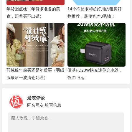
年货囤点啥（年货该准备的美
14个不起眼却超好用的租房好
食，照着买不出错）
物推荐，最便宜才8毛钱！
羽绒服年前买还是年后买（羽绒
傲基PD20W快充​迷你充电器，
服最后一波清仓处理）
仅21.9元！
发表评论
匿名网友
填写信息