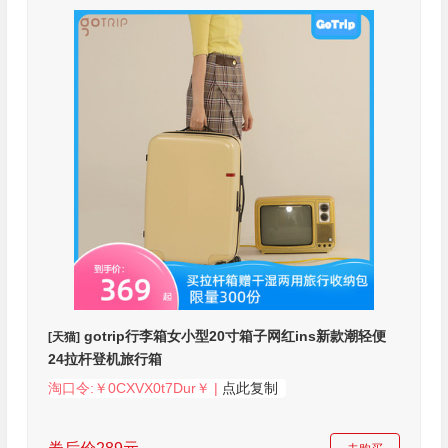
gotrip行李箱女小型20寸箱子网红ins新款潮轻便
[天猫]
24拉杆登机旅行箱
淘口令:￥0CXVX0t7Dur￥ |
点此复制