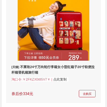
不莱玫24寸万向轮行李箱女小型红箱子20寸轻便拉
[天猫]
杆箱登机箱旅行箱
淘口令:￥2FKZX0t85V7￥ |
点此复制
券后价334元
去购买