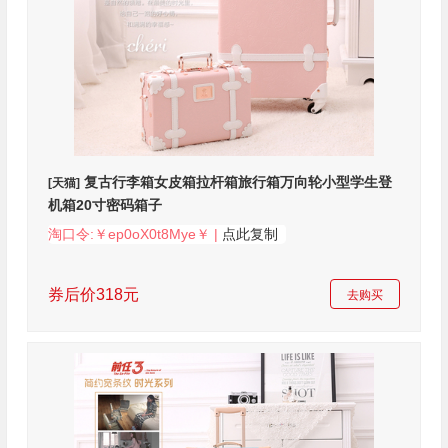
复古行李箱女皮箱拉杆箱旅行箱万向轮小型学生登
[天猫]
机箱20寸密码箱子
淘口令:￥ep0oX0t8Mye￥ |
点此复制
券后价318元
去购买