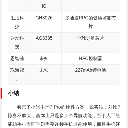
IG
汇顶科
GH3026
多通道PPG的健康监测芯
技
片
达发科
AG3335
全球导航芯片
技
恩智浦
未知
NFC控制器
珠海冠
未知
227mAh锂电池
宇
小结
看完了小米手环7 Pro的硬件方案，说实话，对比7
惊喜不够大，基本上只是多了个导航功能，至于人工智
能助手小爱同学则需要连接手机才能使用，而且手机还