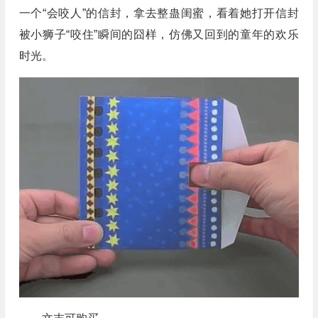
一个“会咬人”的信封，拿去整蛊闺蜜，看着她打开信封
被小狮子“咬住”瞬间的囧样，仿佛又回到的童年的欢乐
时光。